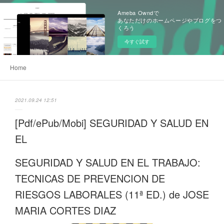
Ameba Owndで
あなただけのホームページやブログをつ
くろう
今すぐ試す
Home
2021.09.24 12:51
[Pdf/ePub/Mobi] SEGURIDAD Y SALUD EN
EL
SEGURIDAD Y SALUD EN EL TRABAJO:
TECNICAS DE PREVENCION DE
RIESGOS LABORALES (11ª ED.) de JOSE
MARIA CORTES DIAZ