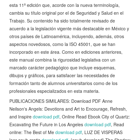
esta 11ª edición que, acorde con la nueva terminología,
cambia su título original por el de Seguridad y Salud en el
Trabajo. Su contenido ha sido totalmente revisado de
acuerdo a la legislación vigente más destacable en México y
otros países de Latinoamérica, incluyendo, además, otros
aspectos novedosos, como la ISO 45001, que se han
incorporado en este área. Como en ediciones anteriores,
este manual combina la rigurosidad legislativa con un
marcado carácter pedagógico que incluye esquemas,
dibujos y gráficos, para satisfacer las necesidades de
formación tanto de alumnos universitarios como de los
profesionales especializados en esta materia.
PUBLICACIONES SIMILARES: Download PDF Anne
Neilson's Angels: Devotions and Art to Encourage, Refresh,
and Inspire
download pdf
, Online Read Ebook City of Quartz:
Excavating the Future in Los Angeles
download pdf
, Read
online: The Best of Me
download pdf
, LUZ DE VISPERAS
leer epub gratis
download pdf
, {epub download} The Shadow